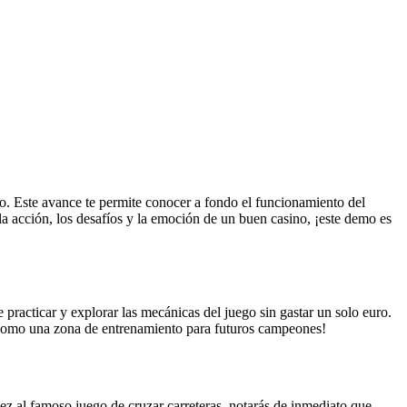
. Este avance te permite conocer a fondo el funcionamiento del
a acción, los desafíos y la emoción de un buen casino, ¡este demo es
 practicar y explorar las mecánicas del juego sin gastar un solo euro.
Es como una zona de entrenamiento para futuros campeones!
ez al famoso juego de cruzar carreteras, notarás de inmediato que