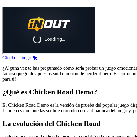
Chicken Juego 🐔
¿Alguna vez te has preguntado cómo sería probar un juego emocionant
famoso juego de apuestas sin la presión de perder dinero. Es como pro
para ti!
¿Qué es Chicken Road Demo?
El Chicken Road Demo es la versión de prueba del popular juego dis
La idea es que puedas sentirte cómodo con la dinámica del juego y, po
La evolución del Chicken Road
Todo comenzó con la idea de mezclar la nostalgia de los juegos arcade