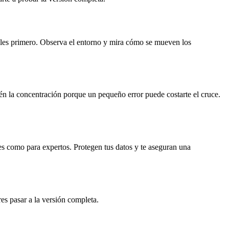
oles primero. Observa el entorno y mira cómo se mueven los
ntén la concentración porque un pequeño error puede costarte el cruce.
ntes como para expertos. Protegen tus datos y te aseguran una
res pasar a la versión completa.