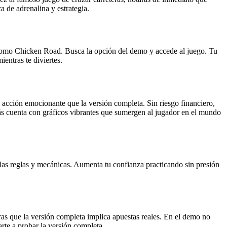
 de adrenalina y estrategia.
 como Chicken Road. Busca la opción del demo y accede al juego. Tu
ientras te diviertes.
a acción emocionante que la versión completa. Sin riesgo financiero,
más cuenta con gráficos vibrantes que sumergen al jugador en el mundo
las reglas y mecánicas. Aumenta tu confianza practicando sin presión
as que la versión completa implica apuestas reales. En el demo no
te a probar la versión completa.