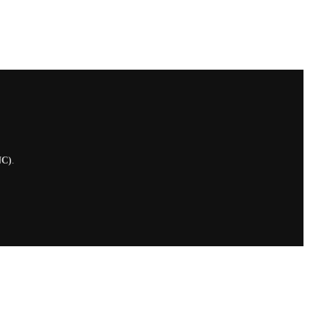
NC)
.