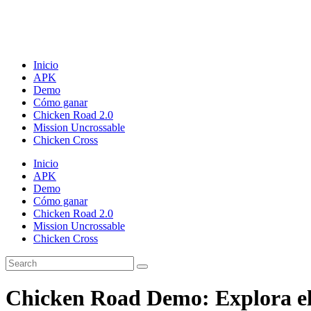
Inicio
APK
Demo
Cómo ganar
Chicken Road 2.0
Mission Uncrossable
Chicken Cross
Inicio
APK
Demo
Cómo ganar
Chicken Road 2.0
Mission Uncrossable
Chicken Cross
Chicken Road Demo: Explora el 