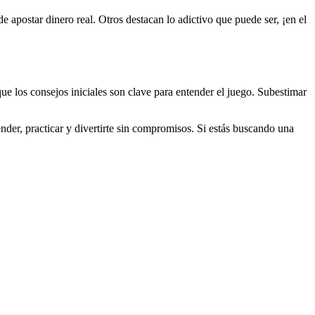
apostar dinero real. Otros destacan lo adictivo que puede ser, ¡en el
que los consejos iniciales son clave para entender el juego. Subestimar
er, practicar y divertirte sin compromisos. Si estás buscando una