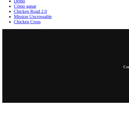
Demo
Cómo ganar
Chicken Road 2.0
Mission Uncrossable
Chicken Cross
Com