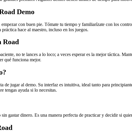
n Road Demo
 empezar con buen pie. Tómate tu tiempo y familiarízate con los contr
 práctica hace al maestro, incluso en los juegos.
n Road
paciente, no te lances a lo loco; a veces esperar es la mejor táctica. Ma
er qué funciona mejor.
o?
ta de jugar al demo. Su interfaz es intuitiva, ideal tanto para principia
e tengas ayuda si lo necesitas.
 sin gastar dinero. Es una manera perfecta de practicar y decidir si quie
Road