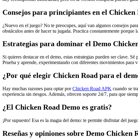
Consejos para principiantes en el Chicke
¿Nuevo en el juego? No te preocupes, aquí van algunos consejos para
obstáculos antes de hacer tu jugada. Practica constantemente porque la
Estrategias para dominar el Demo Chicke
Si quieres destacar en el demo, estas estrategias pueden ser clave. Sé 
Prueba y aprende, experimentando con diferentes movimientos para v
¿Por qué elegir Chicken Road para el dem
Hay muchas razones para optar por
Chicken Road APK
cuando se tra
experiencia sin riesgos. Además, ofrecen soporte 24/7, para que siempr
¿El Chicken Road Demo es gratis?
¡Por supuesto! Esa es la magia del demo: te permite disfrutar del juego
Reseñas y opiniones sobre Demo Chicken 