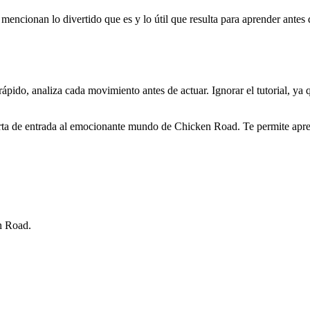
onan lo divertido que es y lo útil que resulta para aprender antes de 
ápido, analiza cada movimiento antes de actuar. Ignorar el tutorial, ya 
a de entrada al emocionante mundo de Chicken Road. Te permite aprend
n Road.